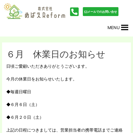
内
投
容
稿
メールでのお問い合せ
を
ナ
ス
ビ
MENU
キ
ゲ
ッ
ー
プ
シ
ョ
６月 休業日のお知らせ
ン
日頃ご愛顧いただきありがとうございます。
今月の休業日をお知らせいたします。
◆毎週日曜日
◆６月６日（土）
◆６月２０日（土）
上記の日程につきましては、営業担当者の携帯電話までご連絡