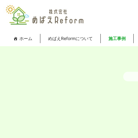
内
容
を
ス
キ
ホーム
めばえReformについて
施工事例
ッ
プ