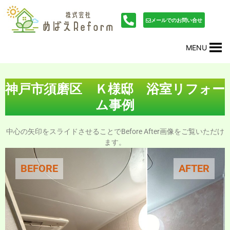
内
投
容
稿
メールでのお問い合せ
を
ナ
ス
ビ
MENU
キ
ゲ
ッ
ー
プ
シ
ョ
神戸市須磨区 Ｋ様邸 浴室リフォー
ン
ム事例
中心の矢印をスライドさせることでBefore After画像をご覧いただけ
ます。
BEFORE
AFTER