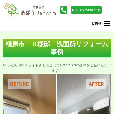
内
投
容
稿
メールでのお問い合せ
を
ナ
ス
ビ
MENU
キ
ゲ
ッ
ー
プ
シ
ョ
橿原市 Ｕ様邸 洗面所リフォーム
ン
事例
中心の矢印をスライドさせることでBefore After画像をご覧いただけ
ます。
BEFORE
AFTER