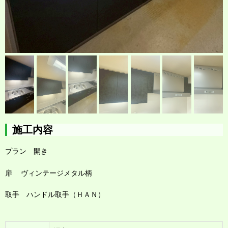
施工内容
プラン 開き
扉 ヴィンテージメタル柄
取
手 ハンドル
取手（ＨＡＮ）