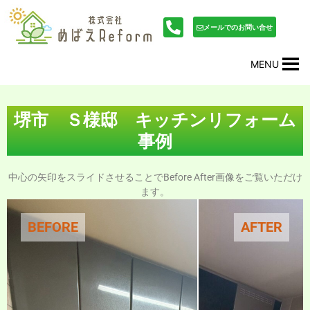
内
投
容
稿
メールでのお問い合せ
を
ナ
ス
ビ
MENU
キ
ゲ
ッ
ー
プ
シ
ョ
堺市 Ｓ様邸 キッチンリフォーム
ン
事例
中心の矢印をスライドさせることでBefore After画像をご覧いただけ
ます。
BEFORE
AFTER