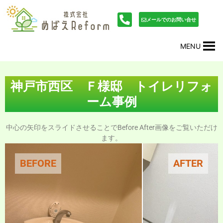
内
投
容
稿
メールでのお問い合せ
を
ナ
ス
ビ
MENU
キ
ゲ
ッ
ー
プ
シ
ョ
神戸市西区 Ｆ様邸 トイレリフォ
ン
ーム事例
中心の矢印をスライドさせることでBefore After画像をご覧いただけ
ます。
BEFORE
AFTER