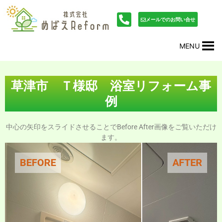
内
投
容
稿
メールでのお問い合せ
を
ナ
ス
ビ
MENU
キ
ゲ
ッ
ー
プ
シ
ョ
草津市 Ｔ様邸 浴室リフォーム事
ン
例
中心の矢印をスライドさせることでBefore After画像をご覧いただけ
ます。
BEFORE
AFTER