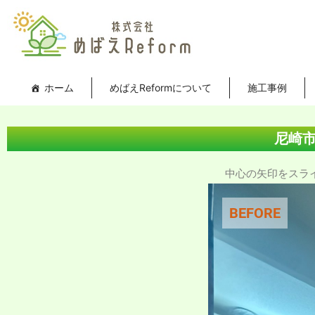
内
投
容
稿
を
ナ
ス
ビ
キ
ゲ
ホーム
めばえReformについて
施工事例
ッ
ー
プ
シ
ョ
尼崎
ン
中心の矢印をスライド
BEFORE