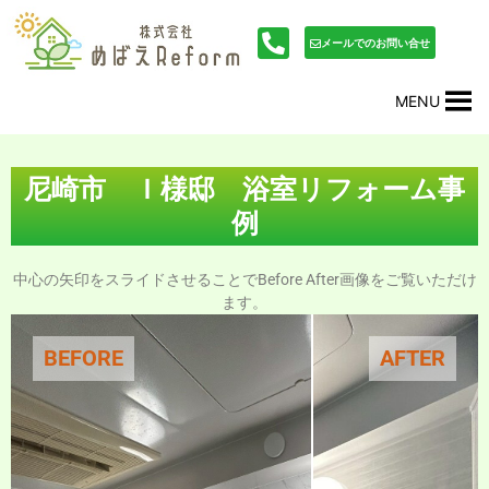
内
投
容
稿
メールでのお問い合せ
を
ナ
ス
ビ
MENU
キ
ゲ
ッ
ー
プ
シ
ョ
尼崎市 Ｉ様邸 浴室リフォーム事
ン
例
中心の矢印をスライドさせることでBefore After画像をご覧いただけ
ます。
BEFORE
AFTER