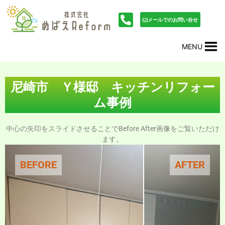
内
投
容
稿
メールでのお問い合せ
を
ナ
ス
ビ
MENU
キ
ゲ
ッ
ー
プ
シ
ョ
尼崎市 Ｙ様邸 キッチンリフォー
ン
ム事例
中心の矢印をスライドさせることでBefore After画像をご覧いただけ
ます。
BEFORE
AFTER