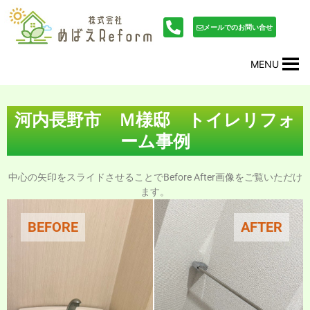
内
投
容
稿
メールでのお問い合せ
を
ナ
ス
ビ
MENU
キ
ゲ
ッ
ー
プ
シ
ョ
河内長野市 Ｍ様邸 トイレリフォ
ン
ーム事例
中心の矢印をスライドさせることでBefore After画像をご覧いただけ
ます。
BEFORE
AFTER