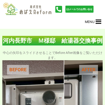
内
投
容
稿
メールでのお問い合せ
を
ナ
ス
ビ
MENU
キ
ゲ
ッ
ー
プ
シ
ョ
河内長野市 Ｍ様邸 給湯器交換事例
ン
中心の矢印をスライドさせることでBefore After画像をご覧いただけ
ます。
BEFORE
AFTER