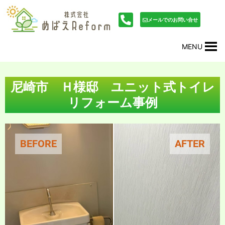
内
投
容
稿
メールでのお問い合せ
を
ナ
ス
ビ
MENU
キ
ゲ
ッ
ー
プ
シ
ョ
尼崎市 Ｈ様邸 ユニット式トイレ
ン
リフォーム事例
BEFORE
AFTER