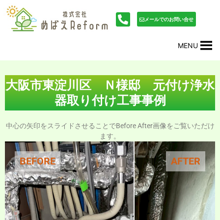
内
投
容
稿
メールでのお問い合せ
を
ナ
ス
ビ
MENU
キ
ゲ
ッ
ー
プ
シ
ョ
大阪市東淀川区 Ｎ様邸 元付け浄水
ン
器取り付け工事事例
中心の矢印をスライドさせることでBefore After画像をご覧いただけ
ます。
BEFORE
AFTER