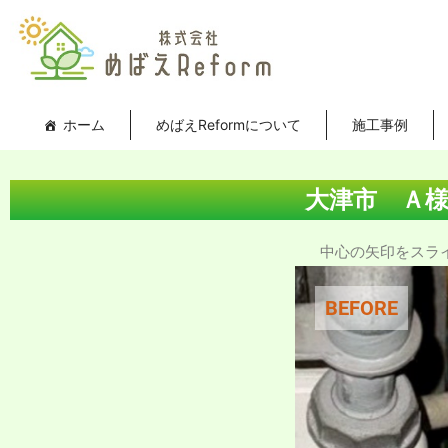
内
投
容
稿
を
ナ
ス
ビ
キ
ゲ
ホーム
めばえReformについて
施工事例
ッ
ー
プ
シ
ョ
大津市 Ａ
ン
中心の矢印をスライド
BEFORE