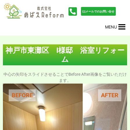
内
投
容
稿
メールでのお問い合せ
を
ナ
ス
ビ
MENU
キ
ゲ
ッ
ー
プ
シ
ョ
神戸市東灘区 I様邸 浴室リフォー
ン
ム
中心の矢印をスライドさせることでBefore After画像をご覧いただけ
ます。
BEFORE
AFTER