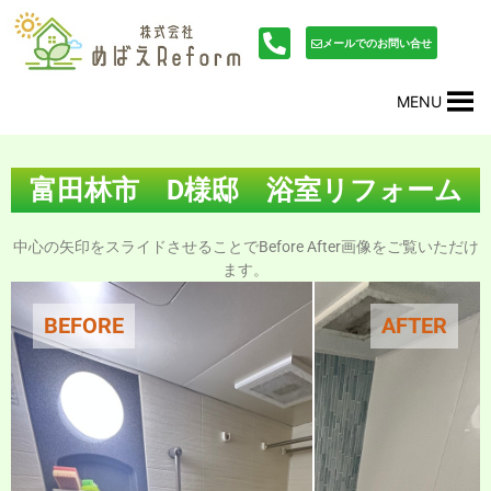
内
投
容
稿
メールでのお問い合せ
を
ナ
ス
ビ
MENU
キ
ゲ
ッ
ー
プ
シ
ョ
富田林市 D様邸 浴室リフォーム
ン
中心の矢印をスライドさせることでBefore After画像をご覧いただけ
ます。
BEFORE
AFTER