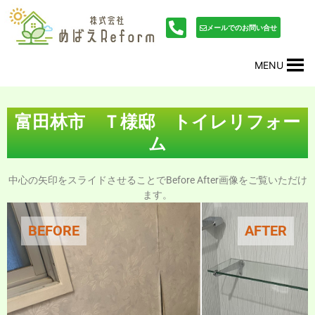
内
投
容
稿
メールでのお問い合せ
を
ナ
ス
ビ
MENU
キ
ゲ
ッ
ー
プ
シ
ョ
富田林市 Ｔ様邸 トイレリフォー
ン
ム
中心の矢印をスライドさせることでBefore After画像をご覧いただけ
ます。
BEFORE
AFTER