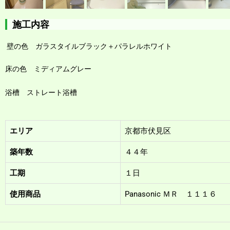
施工内容
壁の色 ガラスタイルブラック
＋パラレルホワイト
床の色 ミディアムグレー
浴槽 ストレート浴槽
エリア
京都市伏見区
築年数
４４年
工期
１日
使用商品
Panasonic ＭＲ １１１６