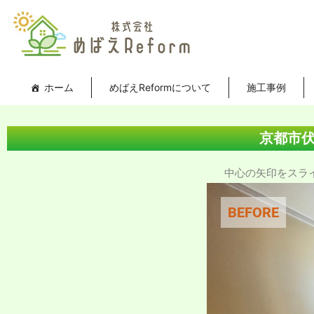
内
投
容
稿
を
ナ
ス
ビ
キ
ゲ
ホーム
めばえReformについて
施工事例
ッ
ー
プ
シ
ョ
京都市
ン
中心の矢印をスライド
BEFORE