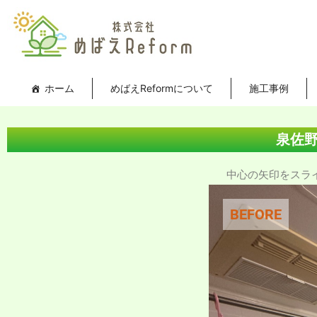
内
投
容
稿
を
ナ
ス
ビ
キ
ゲ
ホーム
めばえReformについて
施工事例
ッ
ー
プ
シ
ョ
泉佐
ン
中心の矢印をスライド
BEFORE