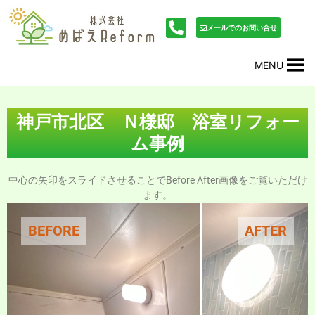
内
投
容
稿
メールでのお問い合せ
を
ナ
ス
ビ
MENU
キ
ゲ
ッ
ー
プ
シ
ョ
神戸市北区 Ｎ様邸 浴室リフォー
ン
ム事例
中心の矢印をスライドさせることでBefore After画像をご覧いただけ
ます。
BEFORE
AFTER