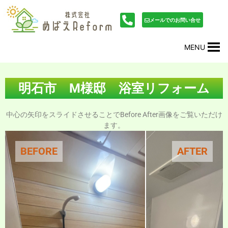
内
投
容
稿
メールでのお問い合せ
を
ナ
ス
ビ
MENU
キ
ゲ
ッ
ー
プ
シ
ョ
明石市 M様邸 浴室リフォーム
ン
中心の矢印をスライドさせることでBefore After画像をご覧いただけ
ます。
BEFORE
AFTER