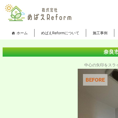
内
投
容
稿
を
ナ
ス
ビ
キ
ゲ
ホーム
めばえReformについて
施工事例
ッ
ー
プ
シ
ョ
奈良
ン
中心の矢印をスライド
BEFORE