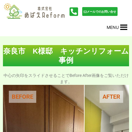
内
投
容
稿
メールでのお問い合せ
を
ナ
ス
ビ
MENU
キ
ゲ
ッ
ー
プ
シ
ョ
奈良市 K様邸 キッチンリフォーム
ン
事例
中心の矢印をスライドさせることでBefore After画像をご覧いただけ
ます。
BEFORE
AFTER