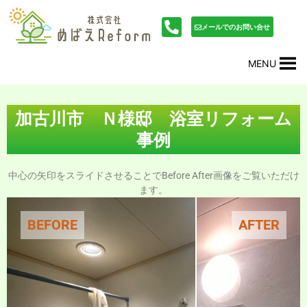
内
投
容
稿
メールでのお問い合せ
を
ナ
ス
ビ
MENU
キ
ゲ
ッ
ー
プ
シ
ョ
加古川市 Ｎ様邸 浴室リフォーム
ン
事例
中心の矢印をスライドさせることでBefore After画像をご覧いただけ
ます。
BEFORE
AFTER