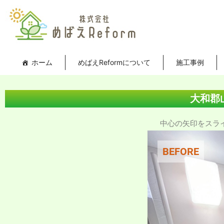
内
投
容
稿
を
ナ
ス
ビ
キ
ゲ
ホーム
めばえReformについて
施工事例
ッ
ー
プ
シ
ョ
大和郡
ン
中心の矢印をスライド
BEFORE