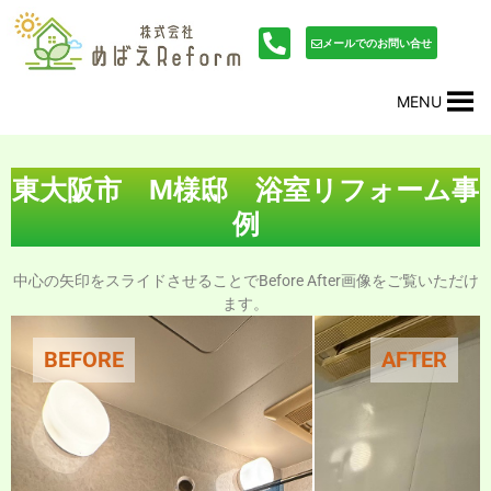
内
投
容
稿
メールでのお問い合せ
を
ナ
ス
ビ
MENU
キ
ゲ
ッ
ー
プ
シ
ョ
東大阪市 M様邸 浴室リフォーム事
ン
例
中心の矢印をスライドさせることでBefore After画像をご覧いただけ
ます。
BEFORE
AFTER