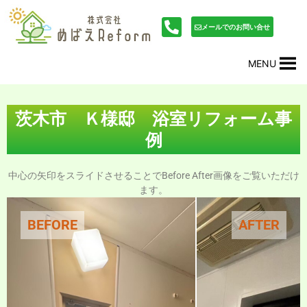
内
投
容
稿
メールでのお問い合せ
を
ナ
ス
ビ
MENU
キ
ゲ
ッ
ー
プ
シ
ョ
茨木市 Ｋ様邸 浴室リフォーム事
ン
例
中心の矢印をスライドさせることでBefore After画像をご覧いただけ
ます。
BEFORE
AFTER