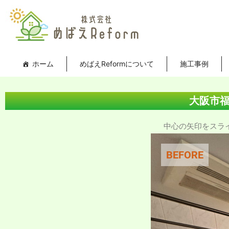
内
投
容
稿
を
ナ
ス
ビ
キ
ゲ
ホーム
めばえReformについて
施工事例
ッ
ー
プ
シ
ョ
大阪市
ン
中心の矢印をスライド
BEFORE