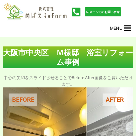
内
投
容
稿
メールでのお問い合せ
を
ナ
ス
ビ
MENU
キ
ゲ
ッ
ー
プ
シ
ョ
大阪市中央区 Ｍ様邸 浴室リフォー
ン
ム事例
中心の矢印をスライドさせることでBefore After画像をご覧いただけ
ます。
BEFORE
AFTER