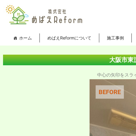
内
投
容
稿
を
ナ
ス
ビ
キ
ゲ
ホーム
めばえReformについて
施工事例
ッ
ー
プ
シ
ョ
大阪市東
ン
中心の矢印をスライド
BEFORE