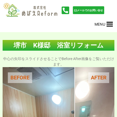
内
投
容
稿
メールでのお問い合せ
を
ナ
ス
ビ
MENU
キ
ゲ
ッ
ー
プ
シ
ョ
堺市 K様邸 浴室リフォーム
ン
中心の矢印をスライドさせることでBefore After画像をご覧いただけ
ます。
BEFORE
AFTER