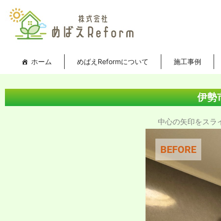
内
投
容
稿
を
ナ
ス
ビ
キ
ゲ
ホーム
めばえReformについて
施工事例
ッ
ー
プ
シ
ョ
伊勢
ン
中心の矢印をスライド
BEFORE