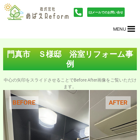
内
投
容
稿
メールでのお問い合せ
を
ナ
ス
ビ
MENU
キ
ゲ
ッ
ー
プ
シ
ョ
門真市 Ｓ様邸 浴室リフォーム事
ン
例
中心の矢印をスライドさせることでBefore After画像をご覧いただけ
ます。
BEFORE
AFTER