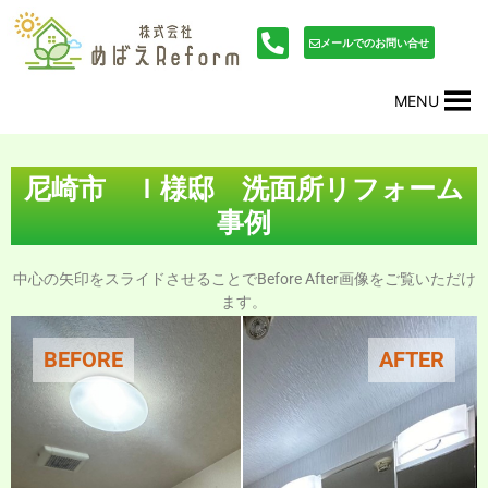
内
投
容
稿
メールでのお問い合せ
を
ナ
ス
ビ
MENU
キ
ゲ
ッ
ー
プ
シ
ョ
尼崎市 Ｉ様邸 洗面所リフォーム
ン
事例
中心の矢印をスライドさせることでBefore After画像をご覧いただけ
ます。
BEFORE
AFTER