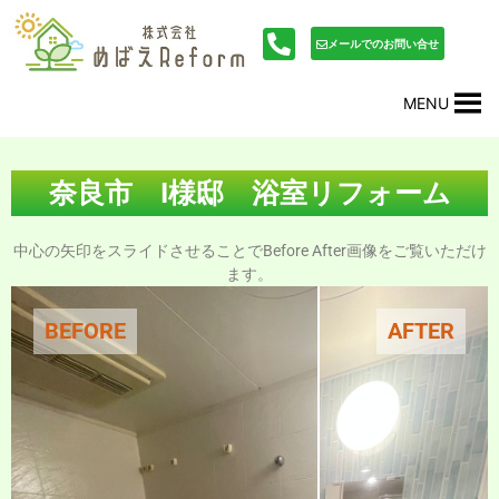
内
投
容
稿
メールでのお問い合せ
を
ナ
ス
ビ
MENU
キ
ゲ
ッ
ー
プ
シ
ョ
奈良市 I様邸 浴室リフォーム
ン
中心の矢印をスライドさせることでBefore After画像をご覧いただけ
ます。
BEFORE
AFTER