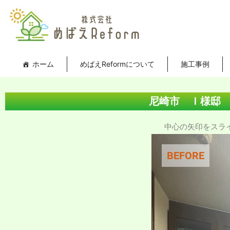
内
投
容
稿
を
ナ
ス
ビ
キ
ゲ
ホーム
めばえReformについて
施工事例
ッ
ー
プ
シ
ョ
尼崎市 Ｉ様邸
ン
中心の矢印をスライド
BEFORE