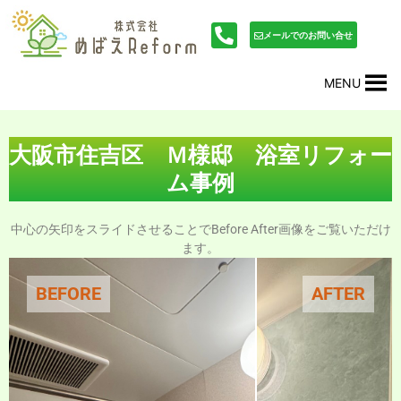
内
投
容
稿
メールでのお問い合せ
を
ナ
ス
ビ
MENU
キ
ゲ
ッ
ー
プ
シ
ョ
大阪市住吉区 Ｍ様邸 浴室リフォー
ン
ム事例
中心の矢印をスライドさせることでBefore After画像をご覧いただけ
ます。
BEFORE
AFTER