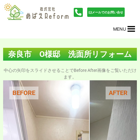
内
投
容
稿
メールでのお問い合せ
を
ナ
ス
ビ
MENU
キ
ゲ
ッ
ー
プ
シ
ョ
奈良市 O様邸 洗面所リフォーム
ン
中心の矢印をスライドさせることでBefore After画像をご覧いただけ
ます。
BEFORE
AFTER