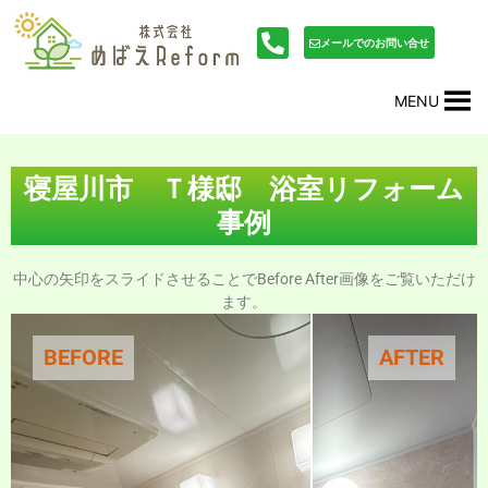
内
投
容
稿
メールでのお問い合せ
を
ナ
ス
ビ
MENU
キ
ゲ
ッ
ー
プ
シ
ョ
寝屋川市 Ｔ様邸 浴室リフォーム
ン
事例
中心の矢印をスライドさせることでBefore After画像をご覧いただけ
ます。
BEFORE
AFTER