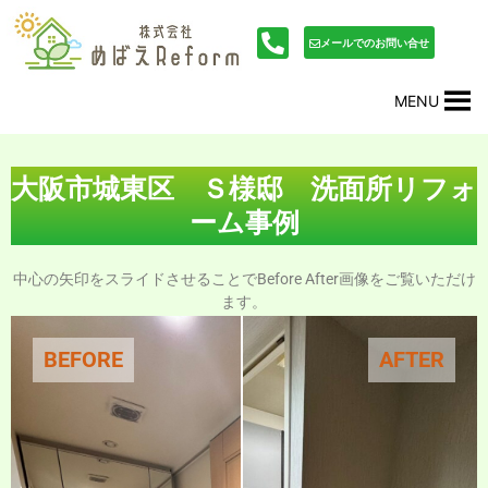
内
投
容
稿
メールでのお問い合せ
を
ナ
ス
ビ
MENU
キ
ゲ
ッ
ー
プ
シ
ョ
大阪市城東区 Ｓ様邸 洗面所リフォ
ン
ーム事例
中心の矢印をスライドさせることでBefore After画像をご覧いただけ
ます。
BEFORE
AFTER