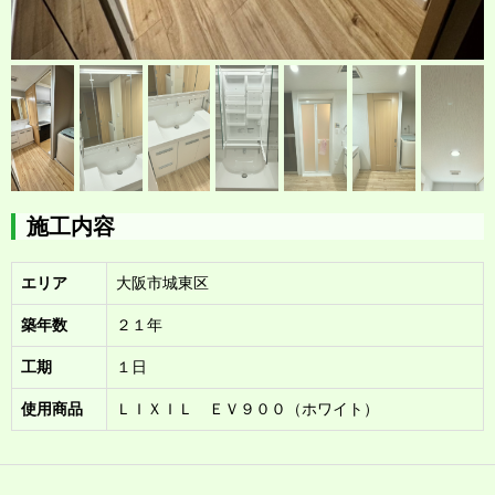
施工内容
エリア
大阪市城東区
築年数
２１年
工期
１日
使用商品
ＬＩＸＩＬ ＥＶ９００（ホワイト）