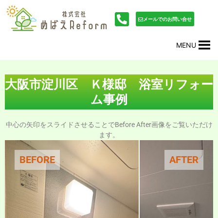
内
投
容
稿
メールでのお問い合せ
を
ナ
ス
ビ
MENU
キ
ゲ
ッ
ー
プ
シ
ョ
大阪市淀川区 Ｋ様邸 浴室リフォー
ン
ム事例
中心の矢印をスライドさせることでBefore After画像をご覧いただけ
ます。
BEFORE
AFTER