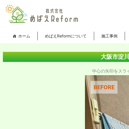
内
投
容
稿
を
ナ
ス
ビ
キ
ゲ
ホーム
めばえReformについて
施工事例
ッ
ー
プ
シ
ョ
大阪市淀
ン
中心の矢印をスライド
BEFORE