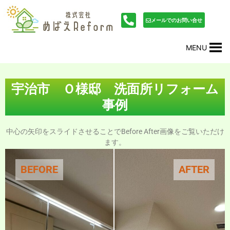
内
投
容
稿
メールでのお問い合せ
を
ナ
ス
ビ
MENU
キ
ゲ
ッ
ー
プ
シ
ョ
宇治市 Ｏ様邸 洗面所リフォーム
ン
事例
中心の矢印をスライドさせることでBefore After画像をご覧いただけ
ます。
BEFORE
AFTER