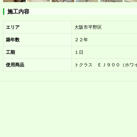
施工内容
エリア
大阪市平野区
築年数
２２年
工期
１日
使用商品
トクラス ＥＪ９００（ホワ