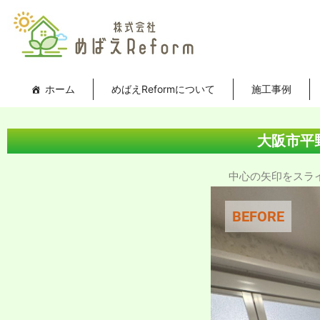
内
投
容
稿
を
ナ
ス
ビ
キ
ゲ
ホーム
めばえReformについて
施工事例
ッ
ー
プ
シ
ョ
大阪市平
ン
中心の矢印をスライド
BEFORE