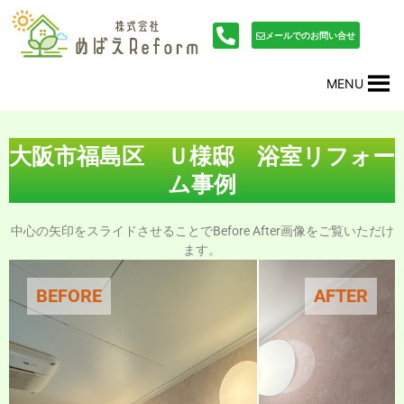
内
投
容
稿
メールでのお問い合せ
を
ナ
ス
ビ
MENU
キ
ゲ
ッ
ー
プ
シ
ョ
大阪市福島区 Ｕ様邸 浴室リフォー
ン
ム事例
中心の矢印をスライドさせることでBefore After画像をご覧いただけ
ます。
BEFORE
AFTER