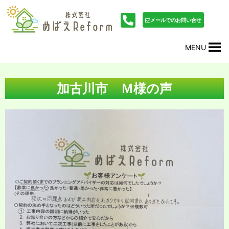
内
投
容
稿
メールでのお問い合せ
を
ナ
ス
ビ
MENU
キ
ゲ
ッ
ー
プ
シ
ョ
加古川市 Ｍ様の声
ン