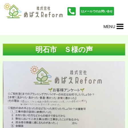
内
投
容
稿
メールでのお問い合せ
を
ナ
ス
ビ
MENU
キ
ゲ
ッ
ー
プ
シ
ョ
明石市 Ｓ様の声
ン