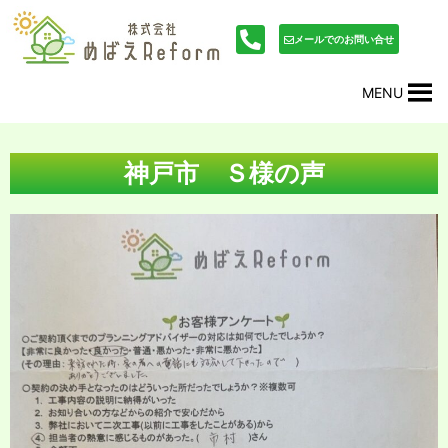
内
投
容
稿
メールでのお問い合せ
を
ナ
ス
ビ
MENU
キ
ゲ
ッ
ー
プ
シ
ョ
神戸市 Ｓ様の声
ン