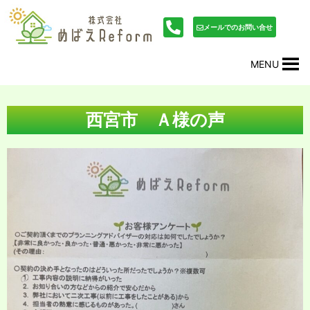
内
投
容
稿
メールでのお問い合せ
を
ナ
ス
ビ
MENU
キ
ゲ
ッ
ー
プ
シ
ョ
西宮市 Ａ様の声
ン